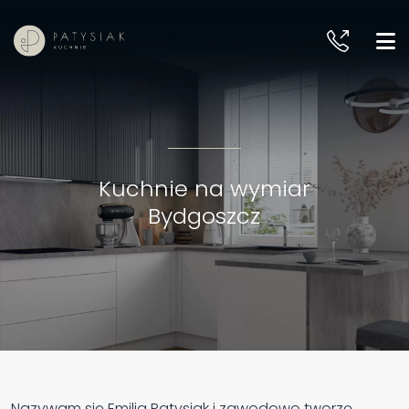
Kuchnie na wymiar
Bydgoszcz
Nazywam się Emilia Patysiak i zawodowo tworzę