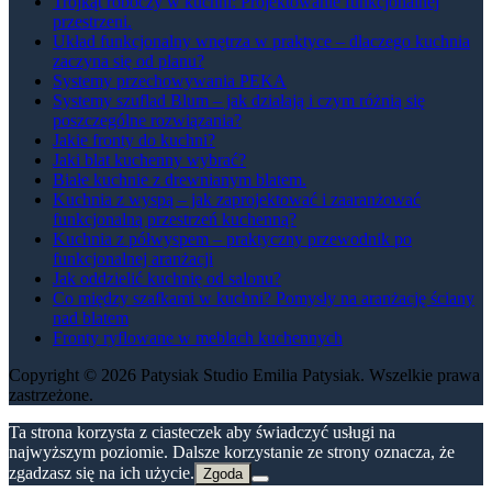
Trójkąt roboczy w kuchni: Projektowanie funkcjonalnej
przestrzeni.
Układ funkcjonalny wnętrza w praktyce – dlaczego kuchnia
zaczyna się od planu?
Systemy przechowywania PEKA
Systemy szuflad Blum – jak działają i czym różnią się
poszczególne rozwiązania?
Jakie fronty do kuchni?
Jaki blat kuchenny wybrać?
Białe kuchnie z drewnianym blatem.
Kuchnia z wyspą – jak zaprojektować i zaaranżować
funkcjonalną przestrzeń kuchenną?
Kuchnia z półwyspem – praktyczny przewodnik po
funkcjonalnej aranżacji
Jak oddzielić kuchnię od salonu?
Co między szafkami w kuchni? Pomysły na aranżację ściany
nad blatem
Fronty ryflowane w meblach kuchennych
Copyright © 2026 Patysiak Studio Emilia Patysiak. Wszelkie prawa
zastrzeżone.
Ta strona korzysta z ciasteczek aby świadczyć usługi na
najwyższym poziomie. Dalsze korzystanie ze strony oznacza, że
zgadzasz się na ich użycie.
Zgoda