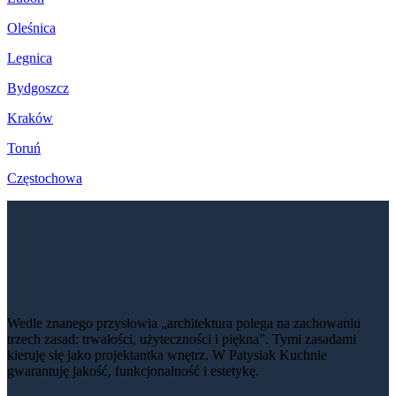
Oleśnica
Legnica
Bydgoszcz
Kraków
Toruń
Częstochowa
Wedle znanego przysłowia „architektura polega na zachowaniu
trzech zasad: trwałości, użyteczności i piękna”. Tymi zasadami
kieruję się jako projektantka wnętrz. W Patysiak Kuchnie
gwarantuję jakość, funkcjonalność i estetykę.