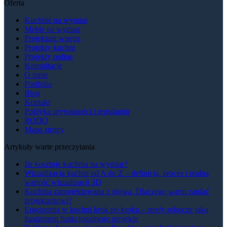
Oferta
Kuchnie na wymiar
Meble na wymiar
Projektant wnętrz
Projekty kuchni
Projekty online
Konsultacje
O mnie
Portfolio
Blog
Kontakt
Polityka prywatności i regulamin
RODO
Mapa strony
Artykuły warte przeczytania
Ile kosztuje kuchnia na wymiar?
Wizualizacja kuchni od A do Z – definicja, proces i realna
wartość wizualizacji 3D
Kuchnia zaprojektowana z głową. Dlaczego warto zaufać
projektantowi?
Ergonomia w kuchni krok po kroku – strefy robocze jako
fundament funkcjonalnego projektu