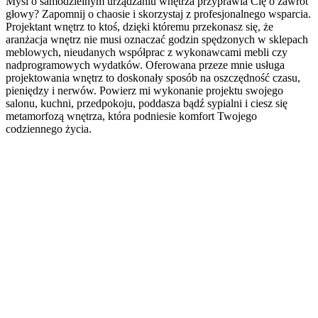
Myśl o samodzielnym urządzaniu wnętrza przyprawia Cię o zawrót
głowy? Zapomnij o chaosie i skorzystaj z profesjonalnego wsparcia.
Projektant wnętrz to ktoś, dzięki któremu przekonasz się, że
aranżacja wnętrz nie musi oznaczać godzin spędzonych w sklepach
meblowych, nieudanych współprac z wykonawcami mebli czy
nadprogramowych wydatków. Oferowana przeze mnie usługa
projektowania wnętrz to doskonały sposób na oszczędność czasu,
pieniędzy i nerwów. Powierz mi wykonanie projektu swojego
salonu, kuchni, przedpokoju, poddasza bądź sypialni i ciesz się
metamorfozą wnętrza, która podniesie komfort Twojego
codziennego życia.