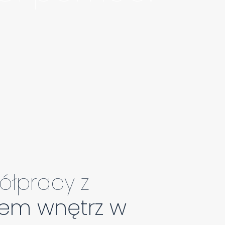
ółpracy z
tem wnętrz w