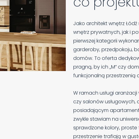
co projekt
Jako architekt wnętrz Łódź
wnętrz prywatnych, jak i 
pierwszej kategorii wykonam 
garderoby, przedpokoju, ba
domów. To oferta dedykow
pragną, by ich „M” czy dom 
funkcjonalną przestrzenią 
W ramach usługi aranżacji 
czy salonów usługowych,
posiadającym apartament
zwykle stawiam na uniwers
sprawdzone kolory, proste f
przestrzenie trafiają w gus