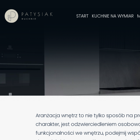
START
KUCHNIE NA WYMIAR
M
Aranżacja wnętrz to nie tylko sposób na pr
charakter, jest odzwierciedleniem osobowoś
funkcjonalności we wnętrzu, podejmij współ