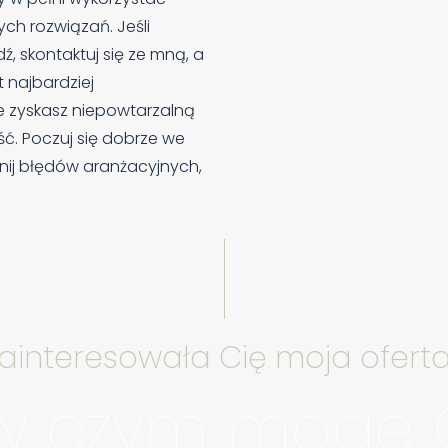
ch rozwiązań. Jeśli
, skontaktuj się ze mną, a
 najbardziej
 zyskasz niepowtarzalną
ć. Poczuj się dobrze we
knij błędów aranżacyjnych,
ainteresowała Cię moja ofert
 w czym mogę 