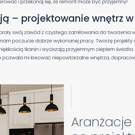
rować i przekonaj się, że remont może być przyjemny!
sją – projektowanie wnętrz w
ybrały swój zawód z czystego zamiłowania do tworzenia w
 bo mam poczucie dobrze wykonanej pracy. Tworzę projekty 
ękkością tkanin i wyciszają przyjemnym ciepłem światła. 
óre pozwala mi kreować niepowtarzalne wnętrza, dopraco
Aranżacje 