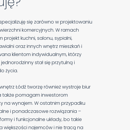
uję?
 specjalizuję się zarówno w projektowaniu
powierzchni komercyjnych. W ramach
projekt kuchni, salonu, sypialni,
wialni oraz innych wnętrz mieszkań i
ana klientom indywidualnym, którzy
jednorodzinny stał się przytulną i
do życia.
wnętrz Łódź tworzę również wystroje biur
 a także pomagam inwestorom
y na wynajem. W ostatnim przypadku
alne i ponadczasowe rozwiązania –
ormy i funkcjonalne układy, bo takie
ta większości najemców i nie tracą na