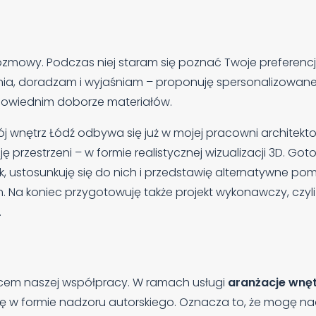
mowy. Podczas niej staram się poznać Twoje preferencje,
nia, doradzam i wyjaśniam – proponuję spersonalizowane
powiednim doborze materiałów.
j wnętrz Łódź odbywa się już w mojej pracowni architekto
ę przestrzeni – w formie realistycznej wizualizacji 3D. Go
, ustosunkuję się do nich i przedstawię alternatywne po
h. Na koniec przygotowuję także projekt wykonawczy, czy
.
ńcem naszej współpracy. W ramach usługi
aranżacje wnęt
piekę w formie nadzoru autorskiego. Oznacza to, że mogę