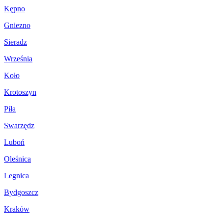
Kępno
Gniezno
Sieradz
Września
Koło
Krotoszyn
Piła
Swarzędz
Luboń
Oleśnica
Legnica
Bydgoszcz
Kraków