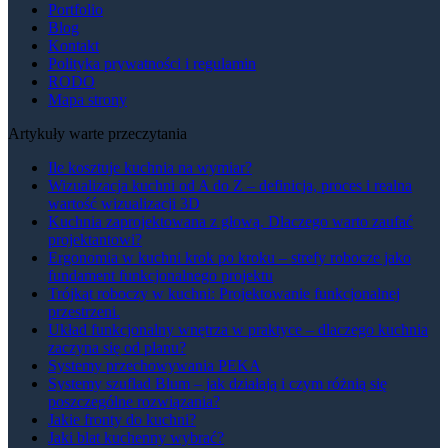
Portfolio
Blog
Kontakt
Polityka prywatności i regulamin
RODO
Mapa strony
Artykuły warte przeczytania
Ile kosztuje kuchnia na wymiar?
Wizualizacja kuchni od A do Z – definicja, proces i realna
wartość wizualizacji 3D
Kuchnia zaprojektowana z głową. Dlaczego warto zaufać
projektantowi?
Ergonomia w kuchni krok po kroku – strefy robocze jako
fundament funkcjonalnego projektu
Trójkąt roboczy w kuchni: Projektowanie funkcjonalnej
przestrzeni.
Układ funkcjonalny wnętrza w praktyce – dlaczego kuchnia
zaczyna się od planu?
Systemy przechowywania PEKA
Systemy szuflad Blum – jak działają i czym różnią się
poszczególne rozwiązania?
Jakie fronty do kuchni?
Jaki blat kuchenny wybrać?