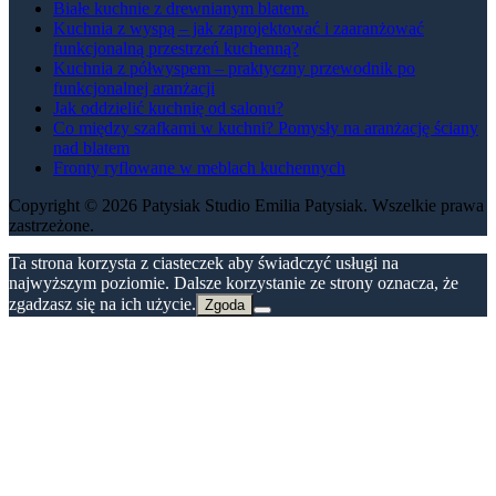
Białe kuchnie z drewnianym blatem.
Kuchnia z wyspą – jak zaprojektować i zaaranżować
funkcjonalną przestrzeń kuchenną?
Kuchnia z półwyspem – praktyczny przewodnik po
funkcjonalnej aranżacji
Jak oddzielić kuchnię od salonu?
Co między szafkami w kuchni? Pomysły na aranżację ściany
nad blatem
Fronty ryflowane w meblach kuchennych
Copyright © 2026 Patysiak Studio Emilia Patysiak. Wszelkie prawa
zastrzeżone.
Ta strona korzysta z ciasteczek aby świadczyć usługi na
najwyższym poziomie. Dalsze korzystanie ze strony oznacza, że
zgadzasz się na ich użycie.
Zgoda