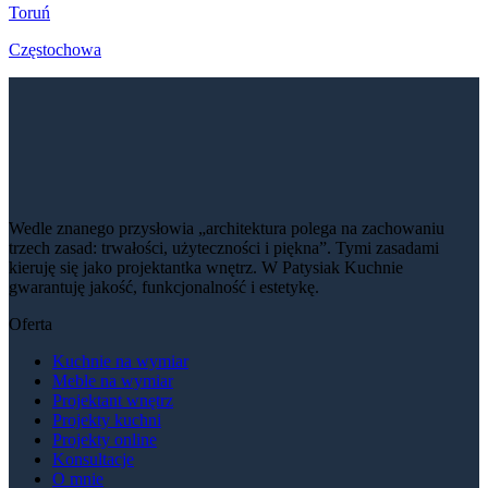
Toruń
Częstochowa
Wedle znanego przysłowia „architektura polega na zachowaniu
trzech zasad: trwałości, użyteczności i piękna”. Tymi zasadami
kieruję się jako projektantka wnętrz. W Patysiak Kuchnie
gwarantuję jakość, funkcjonalność i estetykę.
Oferta
Kuchnie na wymiar
Meble na wymiar
Projektant wnętrz
Projekty kuchni
Projekty online
Konsultacje
O mnie