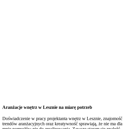
Aranżacje wnętrz w Lesznie na miarę potrzeb
Doświadczenie w pracy projektanta wnętrz w Lesznie, znajomość
trendów aranżacyjnych oraz kreatywność sprawiają, że nie ma dla
mnie pomysłów nie do zrealizowania. Zawsze staram się znaleźć