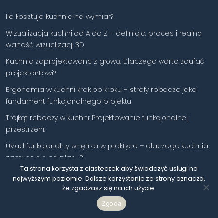
Ile kosztuje kuchnia na wymiar?
Wizualizacja kuchni od A do Z – definicja, proces i realna
wartość wizualizacji 3D
Kuchnia zaprojektowana z głową. Dlaczego warto zaufać
projektantowi?
Ergonomia w kuchni krok po kroku – strefy robocze jako
fundament funkcjonalnego projektu
Trójkąt roboczy w kuchni: Projektowanie funkcjonalnej
przestrzeni.
Układ funkcjonalny wnętrza w praktyce – dlaczego kuchnia
zaczyna się od planu?
Ta strona korzysta z ciasteczek aby świadczyć usługi na
Systemy przechowywania PEKA
najwyższym poziomie. Dalsze korzystanie ze strony oznacza,
że zgadzasz się na ich użycie.
Systemy szuflad Blum – jak działają i czym różnią się
poszczególne rozwiązania?
Zgoda