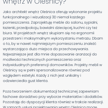
wnętrz w Oleśnicy?
Jako architekt wnętrz Oleśnica oferuję wykonanie projektu
funkcjonalnego i wizualizacji 3D niemal każdego
pomieszczenia. Zaprojektuję meble do salonu, sypialni,
łazienki, przedpokoju, bawialni dziecięcej, kuchni czy też
biura. W projektach wnętrz skupiam się na ergonomii
przestrzeni i maksymalnym wykorzystaniu metrażu. Dbam
o to, by w nawet najmniejszym pomieszczeniu znaleźć
wystarczająco dużo miejsca do przechowywania.
Najważniejsze jest dla mnie dopasowanie aranżacji do
możliwości technicznych pomieszczenia oraz
indywidualnych preferencji domowników. Projekty mebli w
Oleśnicy są w pełni spersonalizowane również pod
względem estetyki. Każdy z nich jest unikalny i
odzwierciedla gust klienta.
Poza tworzeniem dokumentacji technicznej zapewniam
fachowe doradztwo przy wyborze materiałów i dodatków.
Pozostaję do dyspozycji klienta również w trakcie realizacji.
W ramach usługi projektowania wnętrz Oleśnica mogę