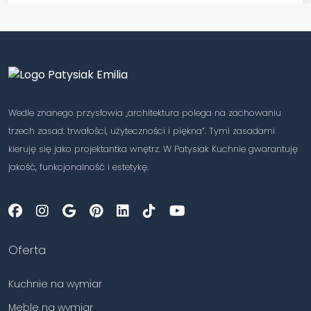
Wedle znanego przysłowia „architektura polega na zachowaniu
trzech zasad: trwałości, użyteczności i piękna”. Tymi zasadami
kieruję się jako projektantka wnętrz. W Patysiak Kuchnie gwarantuję
jakość, funkcjonalność i estetykę.
Oferta
Kuchnie na wymiar
Meble na wymiar