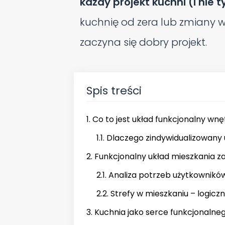
każdy projekt kuchni (i nie t
kuchnię od zera lub zmiany w
zaczyna się dobry projekt.
Spis treści
1. Co to jest układ funkcjonalny wn
1.1. Dlaczego zindywidualizowan
2. Funkcjonalny układ mieszkania z
2.1. Analiza potrzeb użytkowników 
2.2. Strefy w mieszkaniu – logicz
3. Kuchnia jako serce funkcjonalne