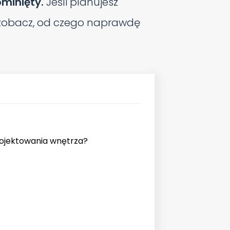
ominięty.
Jeśli planujesz
i zobacz, od czego naprawdę
rojektowania wnętrza?