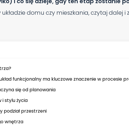
ylko) i co się dzieje, gdy ten etap zostanie p
 układzie domu czy mieszkania, czytaj dalej 
ętrza?
y układ funkcjonalny ma kluczowe znaczenie w procesie p
aczyna się od planowania
i stylu życia
ny podział przestrzeni
go wnętrza