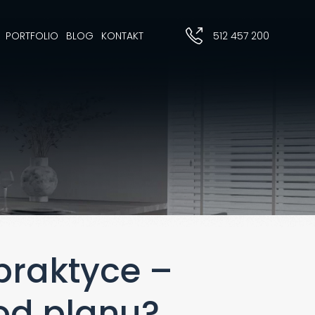
PORTFOLIO
BLOG
KONTAKT
512 457 200
praktyce –
od planu?