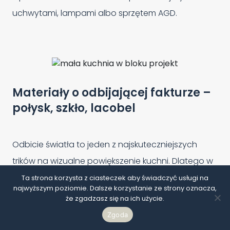
uchwytami, lampami albo sprzętem AGD.
Materiały o odbijającej fakturze –
połysk, szkło, lacobel
Odbicie światła to jeden z najskuteczniejszych
trików na wizualne powiększenie kuchni. Dlatego w
małych wnętrzach często sięgam po fronty w
Ta strona korzysta z ciasteczek aby świadczyć usługi na
najwyższym poziomie. Dalsze korzystanie ze strony oznacza,
połysku, szkło lakierowane (lacobel) i subtelnie
że zgadzasz się na ich użycie.
odbijające płytki.
Zgoda