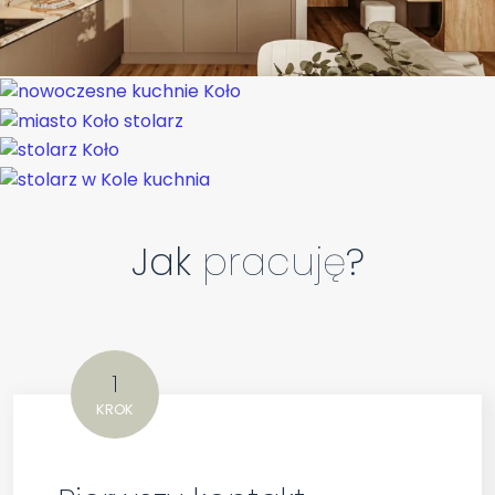
Jak
pracuję
?
1
KROK