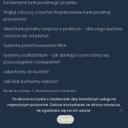
fundament funkcjonalnego projektu
Trójkąt roboczy w kuchni: Projektowanie funkcjonalnej
przestrzeni.
Układ funkcjonalny wnętrza w praktyce – dlaczego kuchnia
zaczyna się od planu?
Systemy przechowywania PEKA
Systemy szuflad Blum – jak działają i czym różnią się
poszczególne rozwiązania?
Jakie fronty do kuchni?
Jaki blat kuchenny wybrać?
Białe kuchnie z drewnianym blatem.
Ta strona korzysta z ciasteczek aby świadczyć usługi na
Kuchnia z wyspą – jak zaprojektować i zaaranżować
najwyższym poziomie. Dalsze korzystanie ze strony oznacza,
funkcjonalną przestrzeń kuchenną?
że zgadzasz się na ich użycie.
Kuchnia z półwyspem – praktyczny przewodnik po
Zgoda
funkcjonalnej aranżacji