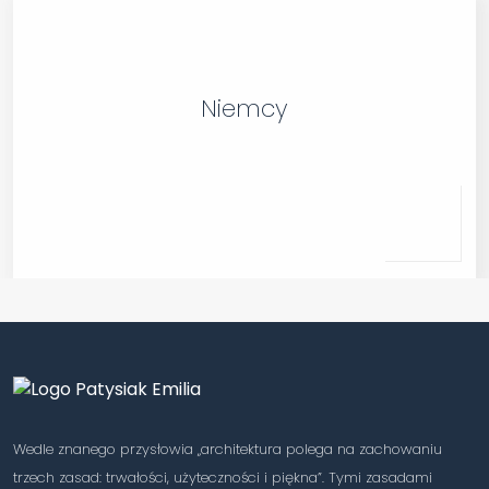
Niemcy
Wedle znanego przysłowia „architektura polega na zachowaniu
trzech zasad: trwałości, użyteczności i piękna”. Tymi zasadami