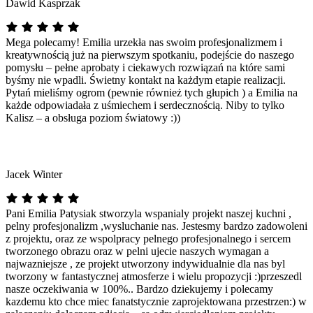
Dawid Kasprzak
Mega polecamy! Emilia urzekła nas swoim profesjonalizmem i
kreatywnością już na pierwszym spotkaniu, podejście do naszego
pomysłu – pełne aprobaty i ciekawych rozwiązań na które sami
byśmy nie wpadli. Świetny kontakt na każdym etapie realizacji.
Pytań mieliśmy ogrom (pewnie również tych głupich ) a Emilia na
każde odpowiadała z uśmiechem i serdecznością. Niby to tylko
Kalisz – a obsługa poziom światowy :))
Jacek Winter
Pani Emilia Patysiak stworzyla wspanialy projekt naszej kuchni ,
pelny profesjonalizm ,wysluchanie nas. Jestesmy bardzo zadowoleni
z projektu, oraz ze wspolpracy pelnego profesjonalnego i sercem
tworzonego obrazu oraz w pelni ujecie naszych wymagan a
najwazniejsze , ze projekt utworzony indywidualnie dla nas byl
tworzony w fantastycznej atmosferze i wielu propozycji :)przeszedl
nasze oczekiwania w 100%.. Bardzo dziekujemy i polecamy
kazdemu kto chce miec fanatstycznie zaprojektowana przestrzen:) w