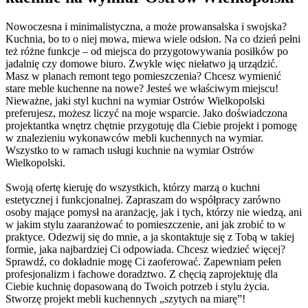
Nowoczesna i minimalistyczna, a może prowansalska i swojska?
Kuchnia, bo to o niej mowa, miewa wiele odsłon. Na co dzień pełni
też różne funkcje – od miejsca do przygotowywania posiłków po
jadalnię czy domowe biuro. Zwykle więc niełatwo ją urządzić.
Masz w planach remont tego pomieszczenia? Chcesz wymienić
stare meble kuchenne na nowe? Jesteś we właściwym miejscu!
Nieważne, jaki styl kuchni na wymiar Ostrów Wielkopolski
preferujesz, możesz liczyć na moje wsparcie. Jako doświadczona
projektantka wnętrz chętnie przygotuję dla Ciebie projekt i pomogę
w znalezieniu wykonawców mebli kuchennych na wymiar.
Wszystko to w ramach usługi kuchnie na wymiar Ostrów
Wielkopolski.
Swoją ofertę kieruję do wszystkich, którzy marzą o kuchni
estetycznej i funkcjonalnej. Zapraszam do współpracy zarówno
osoby mające pomysł na aranżację, jak i tych, którzy nie wiedzą, ani
w jakim stylu zaaranżować to pomieszczenie, ani jak zrobić to w
praktyce. Odezwij się do mnie, a ja skontaktuje się z Tobą w takiej
formie, jaka najbardziej Ci odpowiada. Chcesz wiedzieć więcej?
Sprawdź, co dokładnie mogę Ci zaoferować. Zapewniam pełen
profesjonalizm i fachowe doradztwo. Z chęcią zaprojektuję dla
Ciebie kuchnię dopasowaną do Twoich potrzeb i stylu życia.
Stworzę projekt mebli kuchennych „szytych na miarę”!