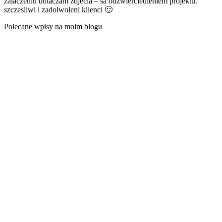
zalaczeniu dolaczam zdjecia – sa odzwierciedleniem projektu.
szczesliwi i zadolwoleni klienci 🙂
Polecane wpisy
na moim blogu