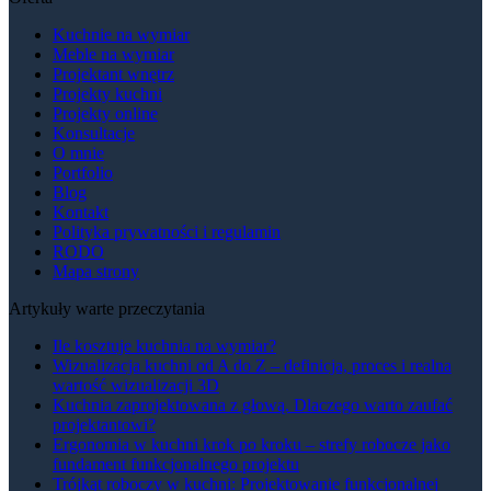
Kuchnie na wymiar
Meble na wymiar
Projektant wnętrz
Projekty kuchni
Projekty online
Konsultacje
O mnie
Portfolio
Blog
Kontakt
Polityka prywatności i regulamin
RODO
Mapa strony
Artykuły warte przeczytania
Ile kosztuje kuchnia na wymiar?
Wizualizacja kuchni od A do Z – definicja, proces i realna
wartość wizualizacji 3D
Kuchnia zaprojektowana z głową. Dlaczego warto zaufać
projektantowi?
Ergonomia w kuchni krok po kroku – strefy robocze jako
fundament funkcjonalnego projektu
Trójkąt roboczy w kuchni: Projektowanie funkcjonalnej