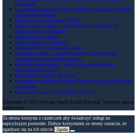
przestrzeni.
Układ funkcjonalny wnętrza w praktyce – dlaczego kuchnia
zaczyna się od planu?
Systemy przechowywania PEKA
Systemy szuflad Blum – jak działają i czym różnią się
poszczególne rozwiązania?
Jakie fronty do kuchni?
Jaki blat kuchenny wybrać?
Białe kuchnie z drewnianym blatem.
Kuchnia z wyspą – jak zaprojektować i zaaranżować
funkcjonalną przestrzeń kuchenną?
Kuchnia z półwyspem – praktyczny przewodnik po
funkcjonalnej aranżacji
Jak oddzielić kuchnię od salonu?
Co między szafkami w kuchni? Pomysły na aranżację ściany
nad blatem
Fronty ryflowane w meblach kuchennych
Copyright © 2026 Patysiak Studio Emilia Patysiak. Wszelkie prawa
zastrzeżone.
Ta strona korzysta z ciasteczek aby świadczyć usługi na
najwyższym poziomie. Dalsze korzystanie ze strony oznacza, że
zgadzasz się na ich użycie.
Zgoda