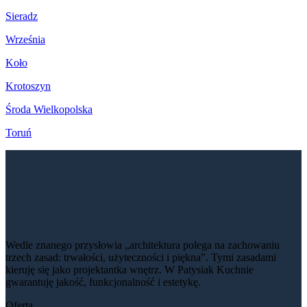
Sieradz
Września
Koło
Krotoszyn
Środa Wielkopolska
Toruń
Wedle znanego przysłowia „architektura polega na zachowaniu
trzech zasad: trwałości, użyteczności i piękna”. Tymi zasadami
kieruję się jako projektantka wnętrz. W Patysiak Kuchnie
gwarantuję jakość, funkcjonalność i estetykę.
Oferta