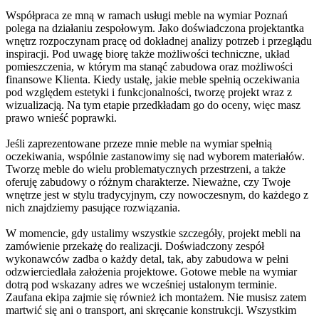
Współpraca ze mną w ramach usługi meble na wymiar Poznań
polega na działaniu zespołowym. Jako doświadczona projektantka
wnętrz rozpoczynam pracę od dokładnej analizy potrzeb i przeglądu
inspiracji. Pod uwagę biorę także możliwości techniczne, układ
pomieszczenia, w którym ma stanąć zabudowa oraz możliwości
finansowe Klienta. Kiedy ustalę, jakie meble spełnią oczekiwania
pod względem estetyki i funkcjonalności, tworzę projekt wraz z
wizualizacją. Na tym etapie przedkładam go do oceny, więc masz
prawo wnieść poprawki.
Jeśli zaprezentowane przeze mnie meble na wymiar spełnią
oczekiwania, wspólnie zastanowimy się nad wyborem materiałów.
Tworzę meble do wielu problematycznych przestrzeni, a także
oferuję zabudowy o różnym charakterze. Nieważne, czy Twoje
wnętrze jest w stylu tradycyjnym, czy nowoczesnym, do każdego z
nich znajdziemy pasujące rozwiązania.
W momencie, gdy ustalimy wszystkie szczegóły, projekt mebli na
zamówienie przekażę do realizacji. Doświadczony zespół
wykonawców zadba o każdy detal, tak, aby zabudowa w pełni
odzwierciedlała założenia projektowe. Gotowe meble na wymiar
dotrą pod wskazany adres we wcześniej ustalonym terminie.
Zaufana ekipa zajmie się również ich montażem. Nie musisz zatem
martwić się ani o transport, ani skręcanie konstrukcji. Wszystkim