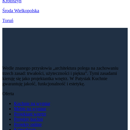
Krotoszyn
Środa Wielkopolska
Toruń
Wedle znanego przysłowia „architektura polega na zachowaniu
trzech zasad: trwałości, użyteczności i piękna”. Tymi zasadami
kieruję się jako projektantka wnętrz. W Patysiak Kuchnie
gwarantuję jakość, funkcjonalność i estetykę.
Oferta
Kuchnie na wymiar
Meble na wymiar
Projektant wnętrz
Projekty kuchni
Projekty online
Konsultacje