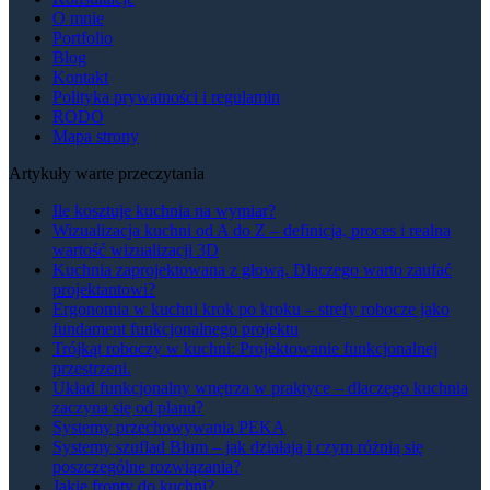
O mnie
Portfolio
Blog
Kontakt
Polityka prywatności i regulamin
RODO
Mapa strony
Artykuły warte przeczytania
Ile kosztuje kuchnia na wymiar?
Wizualizacja kuchni od A do Z – definicja, proces i realna
wartość wizualizacji 3D
Kuchnia zaprojektowana z głową. Dlaczego warto zaufać
projektantowi?
Ergonomia w kuchni krok po kroku – strefy robocze jako
fundament funkcjonalnego projektu
Trójkąt roboczy w kuchni: Projektowanie funkcjonalnej
przestrzeni.
Układ funkcjonalny wnętrza w praktyce – dlaczego kuchnia
zaczyna się od planu?
Systemy przechowywania PEKA
Systemy szuflad Blum – jak działają i czym różnią się
poszczególne rozwiązania?
Jakie fronty do kuchni?