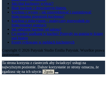
Jaki blat kuchenny wybrać?
Białe kuchnie z drewnianym blatem.
Kuchnia z wyspą – jak zaprojektować i zaaranżować
funkcjonalną przestrzeń kuchenną?
Kuchnia z półwyspem – praktyczny przewodnik po
funkcjonalnej aranżacji
Jak oddzielić kuchnię od salonu?
Co między szafkami w kuchni? Pomysły na aranżację ściany
nad blatem
Fronty ryflowane w meblach kuchennych
Copyright © 2026 Patysiak Studio Emilia Patysiak. Wszelkie prawa
zastrzeżone.
Ta strona korzysta z ciasteczek aby świadczyć usługi na
najwyższym poziomie. Dalsze korzystanie ze strony oznacza, że
zgadzasz się na ich użycie.
Zgoda