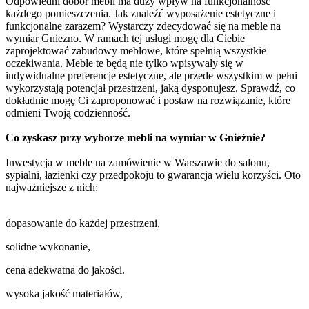
Odpowiedni dobór mebli ma duży wpływ na funkcjonalność
każdego pomieszczenia. Jak znaleźć wyposażenie estetyczne i
funkcjonalne zarazem? Wystarczy zdecydować się na meble na
wymiar Gniezno. W ramach tej usługi mogę dla Ciebie
zaprojektować zabudowy meblowe, które spełnią wszystkie
oczekiwania. Meble te będą nie tylko wpisywały się w
indywidualne preferencje estetyczne, ale przede wszystkim w pełni
wykorzystają potencjał przestrzeni, jaką dysponujesz. Sprawdź, co
dokładnie mogę Ci zaproponować i postaw na rozwiązanie, które
odmieni Twoją codzienność.
Co zyskasz przy wyborze mebli na wymiar w Gnieźnie?
Inwestycja w meble na zamówienie w Warszawie do salonu,
sypialni, łazienki czy przedpokoju to gwarancja wielu korzyści. Oto
najważniejsze z nich:
dopasowanie do każdej przestrzeni,
solidne wykonanie,
cena adekwatna do jakości.
wysoka jakość materiałów,